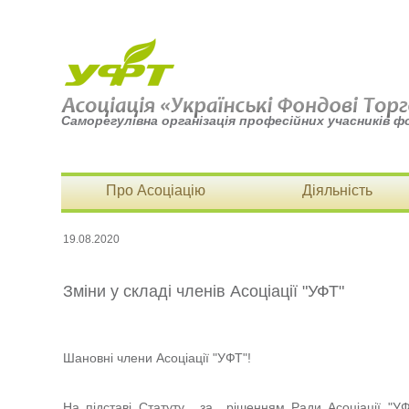
Саморегулівна організація професійних учасників ф
Про Асоціацію
Діяльність
19.08.2020
Зміни у складі членів Асоціації "УФТ"
Шановні члени Асоціації "УФТ"!
На підставі Статуту, за рішенням Ради Асоціації "УФ