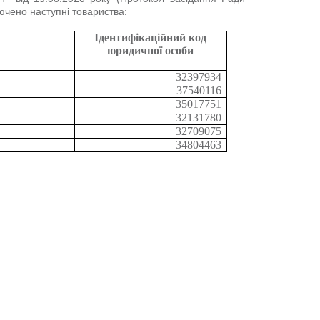
лючено наступні товариства:
Ідентифікаційний код
юридичної особи
32397934
37540116
35017751
32131780
32709075
34804463