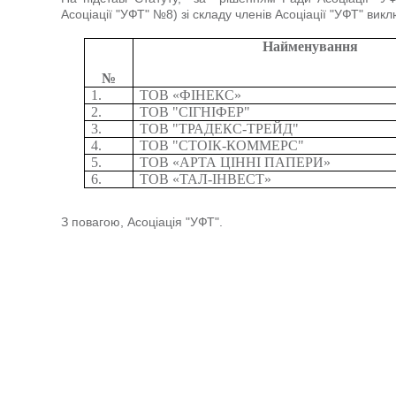
Асоціації "УФТ" №8) зі складу членів Асоціації "УФТ" вик
Найменування
№
1.
ТОВ «Ф
І
НЕКС»
2.
ТОВ "С
І
ГН
І
ФЕР"
3.
ТОВ "
ТРАДЕКС-ТРЕЙД
"
4.
ТОВ "
СТОІК-КОММЕРС
"
5.
ТОВ «АРТА Ц
ІННІ ПАПЕРИ
»
6.
ТОВ «ТАЛ-ІНВЕСТ»
З повагою, Асоціація "УФТ".