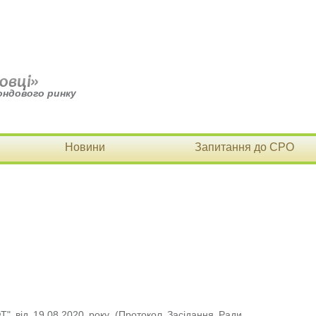
ондового ринку
Новини
Запитання до СРО
Т" від 19.08.2020 року (Протокол Засідання Ради