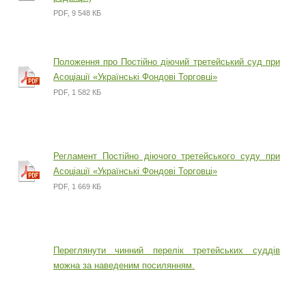
PDF, 9 548 КБ
Положення про Постійно діючий третейський суд при
Асоціації «Українські Фондові Торговці»
PDF, 1 582 КБ
Регламент Постійно діючого третейського суду при
Асоціації «Українські Фондові Торговці»
PDF, 1 669 КБ
Переглянути чинний перелік третейських суддів
можна за наведеним посилянням.